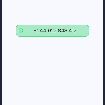
canais de atendimento.
DÚVIDAS
Lamentamos o incómodo e
agradecemos a vossa compreensão.
FAQs
+244 922 848 412
Termos e Condições
Formas de pagamento
Política de privacidade
CORPORATE
Loneus Corporate
CONTACTOS
+244 922 848 412
geral@loneus.biz