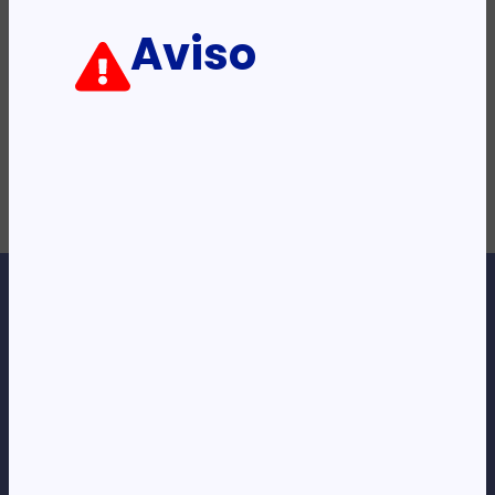
22 341,10
Kz
Aviso
ADICIONAR
Loja Online de Tecnologia, Eletrodomésticos, Consumíveis,
Economato e Serviços.