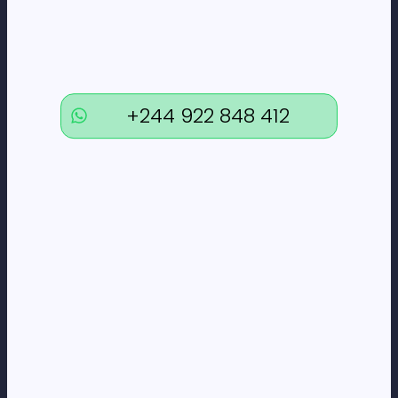
DÚVIDAS
FAQs
+244 922 848 412
Termos e Condições
Formas de pagamento
Política de privacidade
CORPORATE
Loneus Corporate
CONTACTOS
+244 922 848 412
geral@loneus.biz