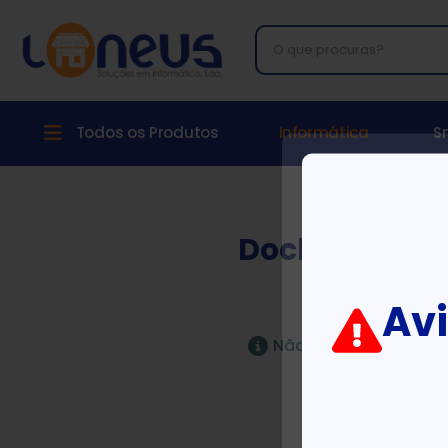
Todos os Produtos
Informática
S
Docking Stat
Av
Não foram encontrad