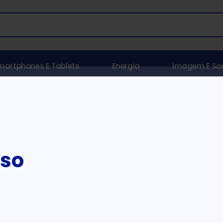
martphones E Tablets
Energia
Imagem E S
HOME
INFORMÁTICA
DOCKING STATION
ion
iso
os produtos correspondentes à sua pesquisa.