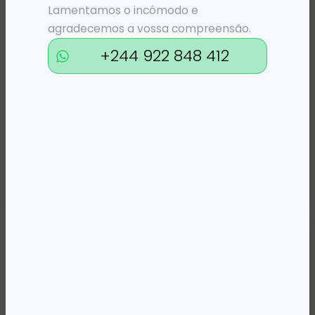
Lamentamos o incómodo e
agradecemos a vossa compreensão.
+244 922 848 412
TINTEIROS
KITS PARA IMPRESSORAS
TH 123 F6V17AE PRETO 2000/3000 DJ *
PH 6ZA18AE TRICOLOR CABEÇA DE IMPRESSÃO INK TANK (515,530,580,581,615)
17 868,32
Kz
17 959,48
Kz
ADICIONAR
ADICIONAR