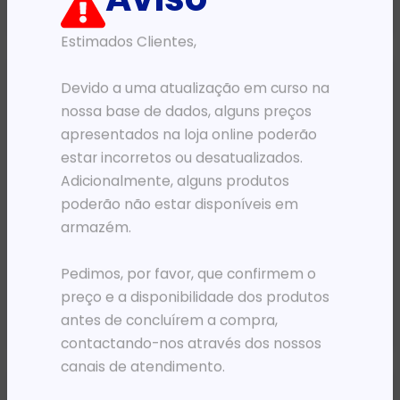
ADICIONAR
ADICIONAR
Estimados Clientes,
Devido a uma atualização em curso na
nossa base de dados, alguns preços
apresentados na loja online poderão
estar incorretos ou desatualizados.
Adicionalmente, alguns produtos
poderão não estar disponíveis em
armazém.
TINTEIROS
TINTEIROS
TH 655 CZ111AE MAGENTA 3525/4615/5525 *
TH 655 CZ112AE AMARELO 3525/4615/5525 *
Pedimos, por favor, que confirmem o
17 821,48
Kz
17 821,48
Kz
preço e a disponibilidade dos produtos
antes de concluírem a compra,
ADICIONAR
ADICIONAR
contactando-nos através dos nossos
canais de atendimento.