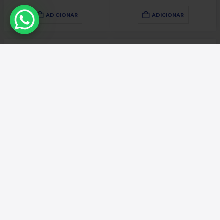
ADICIONAR
ADICIONAR
KITS PARA IMPRESSORAS
FITAS DE IMPRESSÃO
KYOCERA WT-861 WASTE TONER BOTTLE (CX RESIDUOS)
ELTRON ZEBRA FITA ZC300 PRETO 2000 IMAGENS
28 307,76
Kz
30 185,24
Kz
ADICIONAR
ADICIONAR