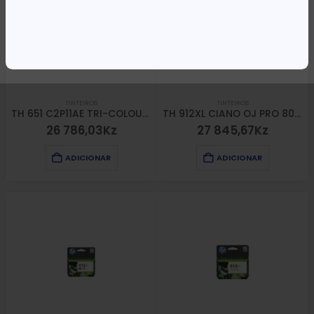
TINTEIROS
TINTEIROS
TH 651 C2P11AE TRI-COLOUR *
TH 912XL CIANO OJ PRO 80XX (800 PAG)
26 786,03
Kz
27 845,67
Kz
ADICIONAR
ADICIONAR