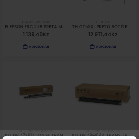
FITAS DE IMPRESSÃO
TINTEIROS
FI EPSON ERC 27B PRETA M290/TM290/295
TH GT53XL PRETO BOTTLE 415 INK TANK
1 139,40
Kz
12 971,44
Kz
ADICIONAR
ADICIONAR
KITS PARA IMPRESSORAS
KITS PARA IMPRESSORAS
KIT HP Z7Y81A IMAGE TRANSFER CLEANER E778822
KIT HP Z9M04A TRANSFER ROLLER E77822/E77825/E77830