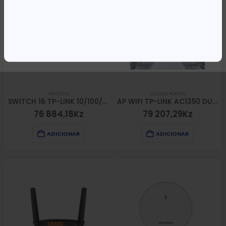
SWITCHS
ACCESS POINTS
SWITCH 16 TP-LINK 10/100/1000 RACKMOUNT
AP WIFI TP-LINK AC1350 DUAL BAND CEILING MOUNT
76 884,18
Kz
79 207,29
Kz
ADICIONAR
ADICIONAR