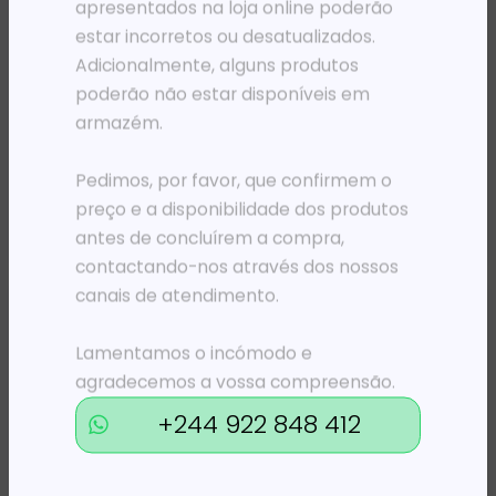
apresentados na loja online poderão
estar incorretos ou desatualizados.
Adicionalmente, alguns produtos
poderão não estar disponíveis em
armazém.
SWITCHS
SWITCHS
SWITCH 24 TP-LINK 1U 13′ 10/100 S/GESTÃO S/GESTÃO DESKTOP
SWITCH 8 HIKVISION 8X 10/100 SMART POE
Pedimos, por favor, que confirmem o
56 174,95
Kz
57 102,93
Kz
preço e a disponibilidade dos produtos
ADICIONAR
ADICIONAR
antes de concluírem a compra,
contactando-nos através dos nossos
canais de atendimento.
Lamentamos o incómodo e
agradecemos a vossa compreensão.
+244 922 848 412