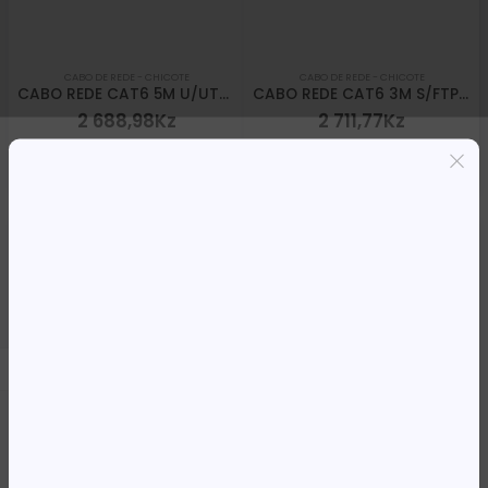
CABO DE REDE - CHICOTE
CABO DE REDE - CHICOTE
CABO REDE CAT6 5M U/UTP EWENT CINZA
CABO REDE CAT6 3M S/FTP EWENT CINZA
2 688,98
Kz
2 711,77
Kz
ADICIONAR
ADICIONAR
SWITCHS
SWITCHS
SWITCH 5 TP-LINK 10/100/1000 S/GESTÃO RJ45 DESKTOP
SWITCH 8 TP-LINK 10/100/1000 S/GESTÃO RJ45 DESKTOP