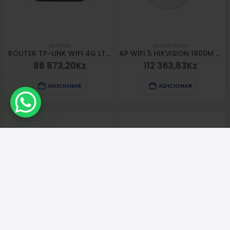
ROUTERS
ACCESS POINTS
ROUTER TP-LINK WIFI 4G LTE 300Mbps N 3X10/100Mbps LAN Port, 1× 10/100 Mbps LAN/WAN Port, 1 Micro SIM Card Slot
AP WIFI 5 HIKVISION 1800M CELLING
88 873,20
Kz
112 363,83
Kz
ADICIONAR
ADICIONAR
SWITCHS
ACCESS POINTS