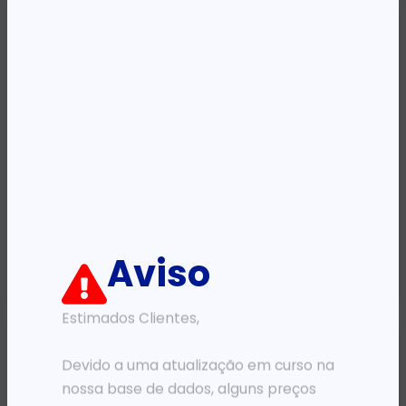
SWITCHS
ROUTERS
SWITCH 6 INTELLINET ETHERNET 4 PORTAS POE 1 x High-POWER
ROUTER TP-LINK WI-FI 6 300 MBPS ARCHER AX12 AX1500 DUAL-BAND
49 258,79
Kz
53 418,87
Kz
Aviso
ADICIONAR
ADICIONAR
Estimados Clientes,
Devido a uma atualização em curso na
nossa base de dados, alguns preços