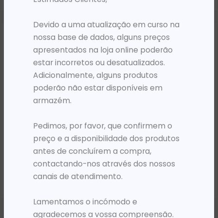
Devido a uma atualização em curso na
nossa base de dados, alguns preços
apresentados na loja online poderão
estar incorretos ou desatualizados.
Adicionalmente, alguns produtos
poderão não estar disponíveis em
armazém.
Pedimos, por favor, que confirmem o
PORTÁTEIS
PORTÁTEIS
preço e a disponibilidade dos produtos
PORT HP 16' PROBOOK 460
PORT HP 15.6' NOTEBOOK
U5-225U INTEL GRAPHICS
250R I7-150U INTEL
antes de concluírem a compra,
16GB 512GB SSD WUXGA
GRAPHICS 16GB 512GB SSD
contactando-nos através dos nossos
W11P PRATA
FHD W11P PRATA
canais de atendimento.
1 214 082,61
Kz
1 360 346,12
Kz
Lamentamos o incómodo e
agradecemos a vossa compreensão.