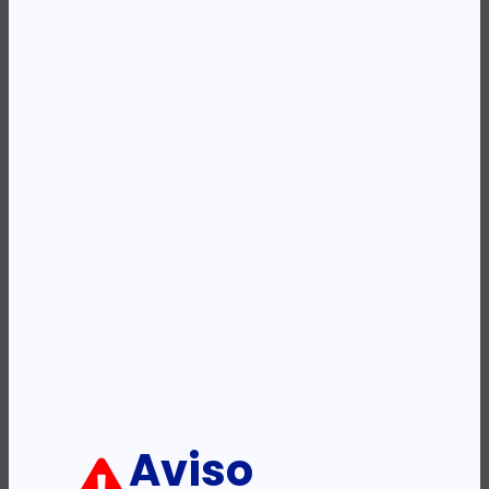
Availability:
Em stock
REF:
SYRIM2
Categoria:
Componentes
Etiqueta:
APC
Descrição:
Ficha informativa:
ADICIONAR
Aviso