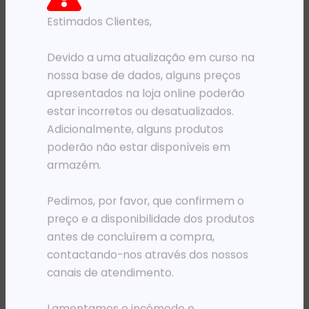
Estimados Clientes,
PRODUTOS RELACIONADOS
Devido a uma atualização em curso na
nossa base de dados, alguns preços
apresentados na loja online poderão
estar incorretos ou desatualizados.
Adicionalmente, alguns produtos
poderão não estar disponíveis em
armazém.
Pedimos, por favor, que confirmem o
UPS
UPS
preço e a disponibilidade dos produtos
UPS APC 750VA AVR 230V LCD
UPS APC SMART 1500 LI LCD SMARTCONNECT
antes de concluírem a compra,
137 047,03
Kz
1 123 024,29
Kz
contactando-nos através dos nossos
ADICIONAR
ADICIONAR
canais de atendimento.
Lamentamos o incómodo e