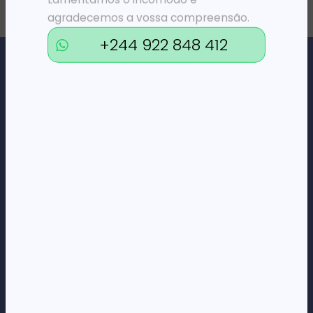
agradecemos a vossa compreensão.
+244 922 848 412
Loja Online de Tecnologia, Eletrodomésticos, Consumíveis,
Economato e Serviços.
DÚVIDAS
FAQs
Termos e Condições
Formas de pagamento