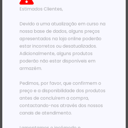
Estimados Clientes,
PRODUTOS RELACIONADOS
Devido a uma atualização em curso na
nossa base de dados, alguns preços
apresentados na loja online poderão
estar incorretos ou desatualizados.
Adicionalmente, alguns produtos
poderão não estar disponíveis em
armazém.
Pedimos, por favor, que confirmem o
COMPONENTES
UPS
preço e a disponibilidade dos produtos
MOD CONTROLO INTELIGENTE UPS APC PX SYMIM4
UPS APC 1600 BX LI
antes de concluírem a compra,
824 109,03
Kz
283 611,85
Kz
contactando-nos através dos nossos
ADICIONAR
ADICIONAR
canais de atendimento.
Lamentamos o incómodo e