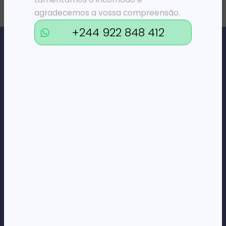
agradecemos a vossa compreensão.
+244 922 848 412
Loja Online de Tecnologia, Eletrodomésticos, Consumíveis,
Economato e Serviços.
DÚVIDAS
FAQs
Termos e Condições
Formas de pagamento