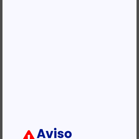
Availability:
Em stock
REF:
E3SUPS40KHB2
Categoria:
UPS
Etiqueta:
APC
Descrição:
Ficha informativa:
ADICIONAR
Aviso