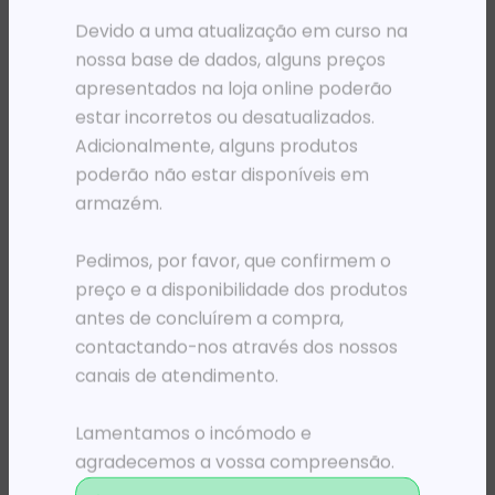
Devido a uma atualização em curso na
nossa base de dados, alguns preços
apresentados na loja online poderão
estar incorretos ou desatualizados.
Adicionalmente, alguns produtos
poderão não estar disponíveis em
armazém.
Pedimos, por favor, que confirmem o
preço e a disponibilidade dos produtos
TONERS
TONERS
TO HP 207A PRETO LJ PRO M283 (1,350 PAG)
TO HP 216A PRETO LJ PRO M18x (1,050 PAG)
antes de concluírem a compra,
97 950,42
Kz
76 275,23
Kz
contactando-nos através dos nossos
canais de atendimento.
ADICIONAR
ADICIONAR
Lamentamos o incómodo e
agradecemos a vossa compreensão.