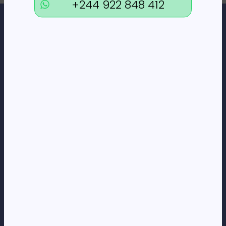
+244 922 848 412
Loja Online de Tecnologia, Eletrodomésticos, Consumíveis,
Economato e Serviços.
DÚVIDAS
FAQs
Termos e Condições
Formas de pagamento
Política de privacidade
CORPORATE