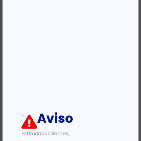
Categoria:
Toners
Etiqueta:
KYOCERA
Descrição:
Ficha informativa:
ADICIONAR
Aviso
Estimados Clientes,
PRODUTOS RELACIONADOS