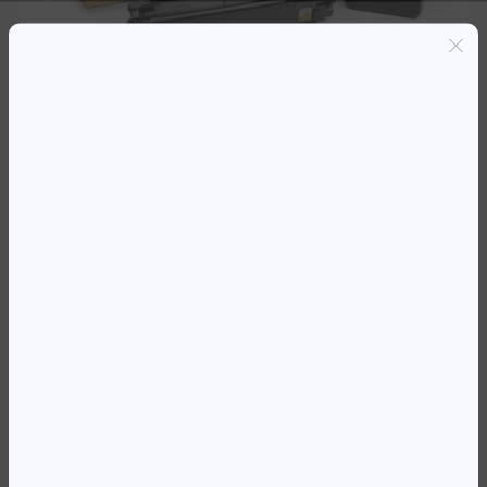
Entregas grátis em Luanda(300K+)
Pagamento seguro
Garantia de reembolso de 100%
Suporte online 24/7
TO KYOCERA TK-5270K PRETO
(8.000PG)
170 193,44
Kz