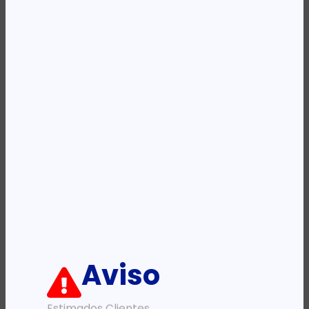
Availability:
Em stock
REF:
1T02TV0NL0
Categoria:
Toners
Etiqueta:
KYOCERA
Descrição:
Ficha informativa:
ADICIONAR
Aviso
Estimados Clientes,