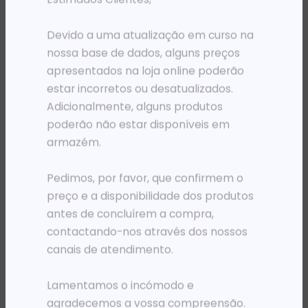
PRODUTOS RELACIONADOS
Devido a uma atualização em curso na
nossa base de dados, alguns preços
apresentados na loja online poderão
estar incorretos ou desatualizados.
Adicionalmente, alguns produtos
poderão não estar disponíveis em
armazém.
Pedimos, por favor, que confirmem o
preço e a disponibilidade dos produtos
antes de concluírem a compra,
TONERS
TONERS
TO HP 212A CYAN LJ ENT M5XX (4,500 PAG)
TO HP CF351A * MFP M176 CYAN (1,000)
contactando-nos através dos nossos
332 893,43
Kz
91 119,08
Kz
canais de atendimento.
ADICIONAR
ADICIONAR
Lamentamos o incómodo e
agradecemos a vossa compreensão.