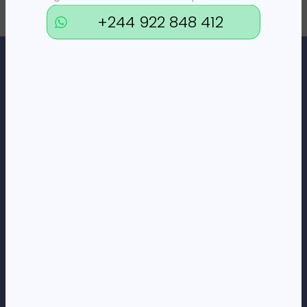
+244 922 848 412
Loja Online de Tecnologia, Eletrodomésticos, Consumíveis,
Economato e Serviços.
DÚVIDAS
FAQs
Termos e Condições
Formas de pagamento