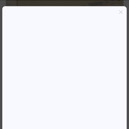
Entregas grátis em Luanda(300K+)
Pagamento seguro
Garantia de reembolso de 100%
Suporte online 24/7
TO KYOCERA TK-4145 PRETO
(16.000 PG)
89 498,60
Kz