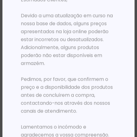
PRODUTOS RELACIONADOS
Devido a uma atualização em curso na
nossa base de dados, alguns preços
apresentados na loja online poderão
estar incorretos ou desatualizados.
Adicionalmente, alguns produtos
poderão não estar disponíveis em
armazém.
Pedimos, por favor, que confirmem o
preço e a disponibilidade dos produtos
antes de concluírem a compra,
TONERS
TONERS
TO HP CF281A * M630/604/5/6 PRETO 10.5K
TO HP CF351A * MFP M176 CYAN (1,000)
contactando-nos através dos nossos
268 076,77
Kz
91 119,08
Kz
canais de atendimento.
ADICIONAR
ADICIONAR
Lamentamos o incómodo e
agradecemos a vossa compreensão.