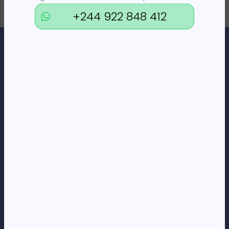
+244 922 848 412
Loja Online de Tecnologia, Eletrodomésticos, Consumíveis,
Economato e Serviços.
DÚVIDAS
FAQs
Termos e Condições
Formas de pagamento