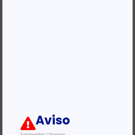
Availability:
Em stock
REF:
1T02XR0NL0
Categoria:
Toners
Etiqueta:
KYOCERA
Descrição:
Ficha informativa:
ADICIONAR
Aviso
Estimados Clientes,