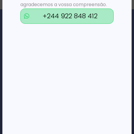
agradecemos a vossa compreensão.
+244 922 848 412
Loja Online de Tecnologia, Eletrodomésticos, Consumíveis,
Economato e Serviços.
DÚVIDAS
FAQs
Termos e Condições
Formas de pagamento
Política de privacidade