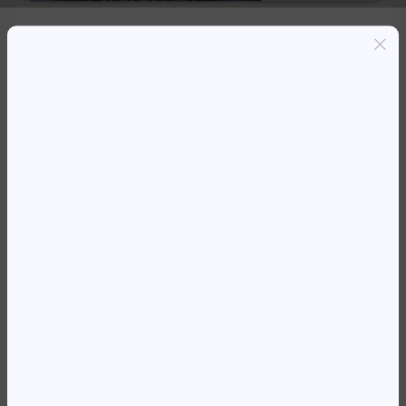
Entregas grátis em Luanda(300K+)
Pagamento seguro
Garantia de reembolso de 100%
Suporte online 24/7
TO HP CF530A * M18X PRETO
(1,100)
72 606,37
Kz
Availability:
Em stock