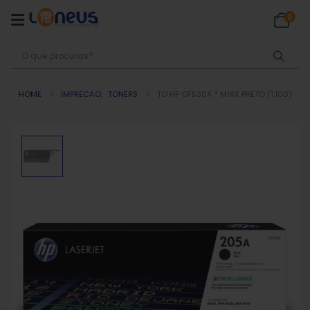
0
HOME
IMPRECAO
,
TONERS
TO HP CF530A * M18X PRETO (1,100)