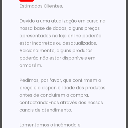
Estimados Clientes,
PRODUTOS RELACIONADOS
Devido a uma atualização em curso na
nossa base de dados, alguns preços
apresentados na loja online poderão
estar incorretos ou desatualizados.
Adicionalmente, alguns produtos
poderão não estar disponíveis em
armazém.
Pedimos, por favor, que confirmem o
PRÉ-VENDA
PRÉ-VENDA
PLOTER DESIGNJET HP COLOR T830 MFP ENTERPRISE A0 (70 PPH) ADF WI-FI 4.3′
PLOTER DESIGNJET HP COLOR T850 SFP ENTERPRISE A0 (90 PPH) WI-FI 2.7′
preço e a disponibilidade dos produtos
7 220 499,34
Kz
4 619 737,81
Kz
antes de concluírem a compra,
contactando-nos através dos nossos
ADICIONAR
ADICIONAR
canais de atendimento.
Lamentamos o incómodo e