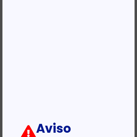
REF:
CF530A
Categoria:
Toners
Etiqueta:
HP
Descrição:
Ficha informativa:
ADICIONAR
Aviso