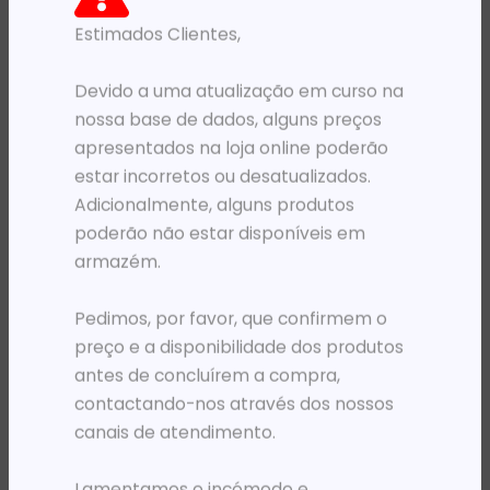
Estimados Clientes,
PRODUTOS RELACIONADOS
Devido a uma atualização em curso na
nossa base de dados, alguns preços
apresentados na loja online poderão
estar incorretos ou desatualizados.
Adicionalmente, alguns produtos
poderão não estar disponíveis em
armazém.
Pedimos, por favor, que confirmem o
PRÉ-VENDA
PRÉ-VENDA
preço e a disponibilidade dos produtos
PLOTER DESIGNJET HP COLOR T230 SFP ENTERPRISE A1 (103 PPH) WI-FI
PLOTER DESIGNJET HP COLOR T830 MFP ENTERPRISE A0 (70 PPH) ADF WI-FI 4.3′
antes de concluírem a compra,
997 016,78
Kz
7 220 499,34
Kz
contactando-nos através dos nossos
ADICIONAR
ADICIONAR
canais de atendimento.
Lamentamos o incómodo e