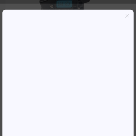
Entregas grátis em Luanda(300K+)
Pagamento seguro
Garantia de reembolso de 100%
Suporte online 24/7
TO HP CF451A * M65X/M68X
CYAN (10500)
391 432,01
Kz