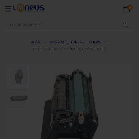
0
HOME
IMPRECAO
,
TONERS
,
TONERS
TO HP CF451A * M65X/M68X CYAN (10500)