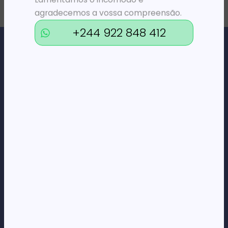
agradecemos a vossa compreensão.
+244 922 848 412
Loja Online de Tecnologia, Eletrodomésticos, Consumíveis,
Economato e Serviços.
DÚVIDAS
FAQs
Termos e Condições
Formas de pagamento