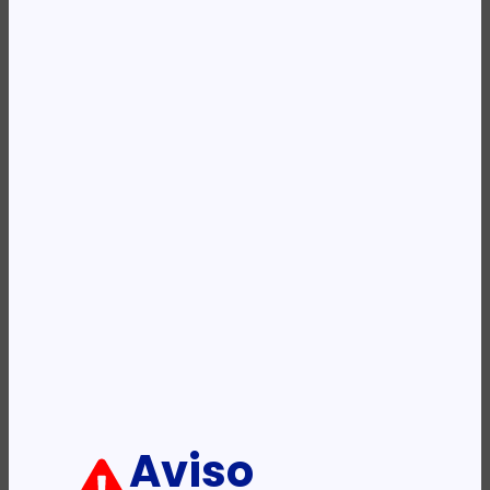
Availability:
Em stock
REF:
CF451A
Categoria:
Toners
Etiqueta:
HP
Descrição:
Ficha informativa:
ADICIONAR
Aviso