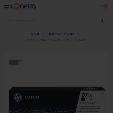
0
HOME
IMPRECAO
,
TONERS
TO HP CF400A * M252/M277 PRETO (1,500)