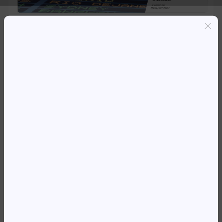
Entregas grátis em Luanda(300K+)
Pagamento seguro
Garantia de reembolso de 100%
Suporte online 24/7
TO HP CF400A * M252/M277
PRETO (1,500)
107 528,98
Kz