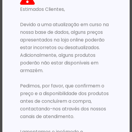
Estimados Clientes,
PRODUTOS RELACIONADOS
Devido a uma atualização em curso na
nossa base de dados, alguns preços
apresentados na loja online poderão
estar incorretos ou desatualizados.
Adicionalmente, alguns produtos
poderão não estar disponíveis em
armazém.
Pedimos, por favor, que confirmem o
MOCHILAS
MONITORES
preço e a disponibilidade dos produtos
MOCHILA 17.3′ HP PRELUDE TOPLOAD CINZENTA
MONITOR HP 31.5′ 4K SERIES E AJUSTÁVEL OFFICE HDMI/USB C/USB A/RJ45/DP PRETO
antes de concluírem a compra,
71 839,17
Kz
739 268,04
Kz
contactando-nos através dos nossos
ADICIONAR
ADICIONAR
canais de atendimento.
Lamentamos o incómodo e