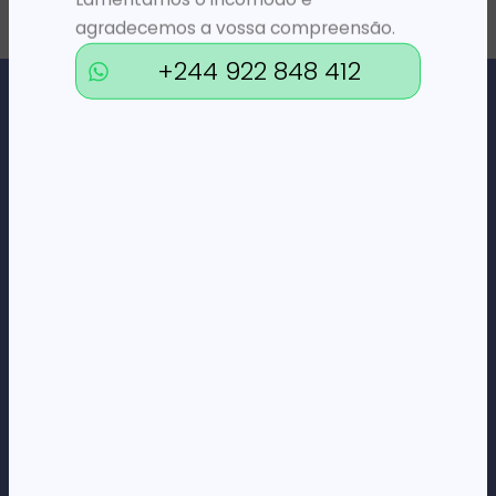
agradecemos a vossa compreensão.
+244 922 848 412
Loja Online de Tecnologia, Eletrodomésticos, Consumíveis,
Economato e Serviços.
DÚVIDAS
FAQs
Termos e Condições
Formas de pagamento