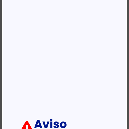
Availability:
Em stock
REF:
CF400A
Categoria:
Toners
Etiqueta:
HP
Descrição:
Ficha informativa:
ADICIONAR
Aviso