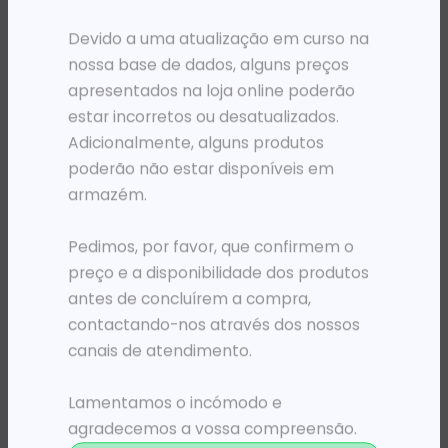
PRODUTOS RELACIONADOS
Devido a uma atualização em curso na
nossa base de dados, alguns preços
apresentados na loja online poderão
estar incorretos ou desatualizados.
Adicionalmente, alguns produtos
poderão não estar disponíveis em
armazém.
Pedimos, por favor, que confirmem o
preço e a disponibilidade dos produtos
TONERS
TONERS
antes de concluírem a compra,
TO HP 216A PRETO LJ PRO M18x (1,050 PAG)
TO HP CF217A * MFP M100SER PRETO (1,6K)
76 275,23
Kz
109 078,56
Kz
contactando-nos através dos nossos
canais de atendimento.
ADICIONAR
ADICIONAR
Lamentamos o incómodo e
agradecemos a vossa compreensão.