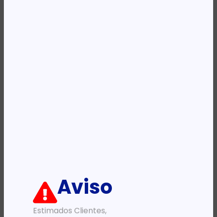
Availability:
Em stock
REF:
CF380A
Categoria:
Toners
Descrição:
Ficha informativa:
ADICIONAR
Aviso
Estimados Clientes,