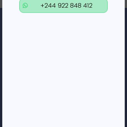
+244 922 848 412
Loja Online de Tecnologia, Eletrodomésticos, Consumíveis,
Economato e Serviços.
DÚVIDAS
FAQs
Termos e Condições
Formas de pagamento
Política de privacidade