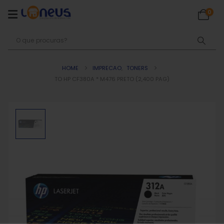
0
HOME
IMPRECAO
,
TONERS
TO HP CF380A * M476 PRETO (2,400 PAG)