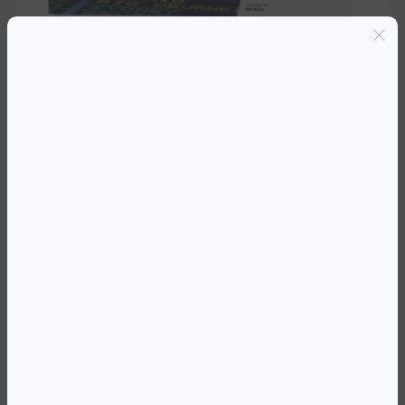
Entregas grátis em Luanda(300K+)
Pagamento seguro
Garantia de reembolso de 100%
Suporte online 24/7
TO HP CF380A * M476 PRETO
(2,400 PAG)
162 339,18
Kz