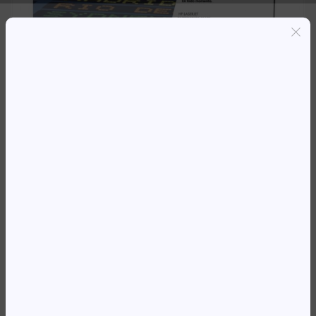
Entregas grátis em Luanda(300K+)
Pagamento seguro
Garantia de reembolso de 100%
Suporte online 24/7
TO HP CF332A * AMARELO M651
600 943,61
Kz
Availability:
Em stock
REF:
CF332A