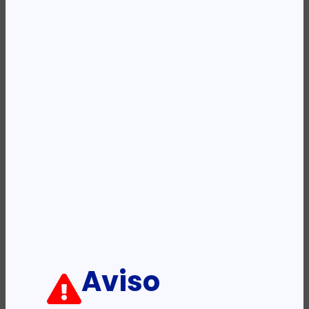
Categoria:
Toners
Etiqueta:
HP
Descrição:
Ficha informativa:
ADICIONAR
Aviso
PRODUTOS RELACIONADOS