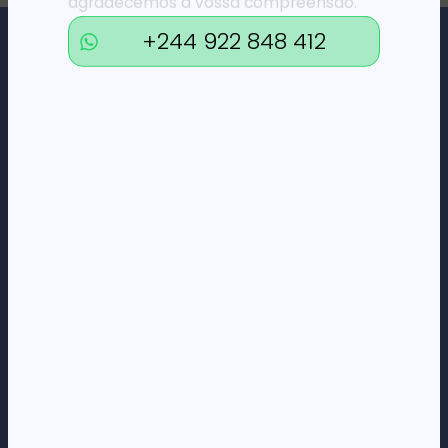
agradecemos a vossa compreensão.
+244 922 848 412
Loja Online de Tecnologia, Eletrodomésticos, Consumíveis,
Economato e Serviços.
DÚVIDAS
FAQs
Termos e Condições
Formas de pagamento
Política de privacidade
CORPORATE