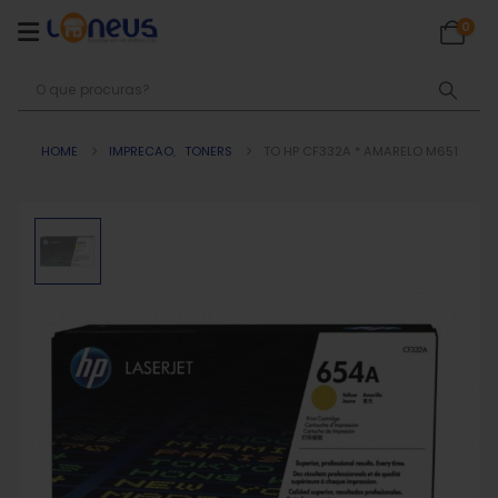
0
HOME
IMPRECAO
,
TONERS
TO HP CF332A * AMARELO M651