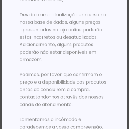
PRODUTOS RELACIONADOS
Devido a uma atualização em curso na
nossa base de dados, alguns preços
apresentados na loja online poderão
estar incorretos ou desatualizados.
Adicionalmente, alguns produtos
poderão não estar disponíveis em
armazém.
Pedimos, por favor, que confirmem o
preço e a disponibilidade dos produtos
antes de concluírem a compra,
RATOS - POINT PRESENTERS
PRÉ-VENDA
MOUSE HP WIFI BT 425 PROGRAMAVEL PRETO
PLOTER HP DESIGNJET T650 36′
contactando-nos através dos nossos
33 893,35
Kz
2 353 450,96
Kz
canais de atendimento.
ADICIONAR
ADICIONAR
Lamentamos o incómodo e
agradecemos a vossa compreensão.