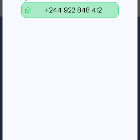
+244 922 848 412
Loja Online de Tecnologia, Eletrodomésticos, Consumíveis,
Economato e Serviços.
DÚVIDAS
FAQs
Termos e Condições
Formas de pagamento