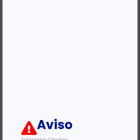
Availability:
Em stock
REF:
CF217A
Categoria:
Toners
Etiqueta:
HP
Descrição:
Ficha informativa:
ADICIONAR
Aviso
Estimados Clientes,