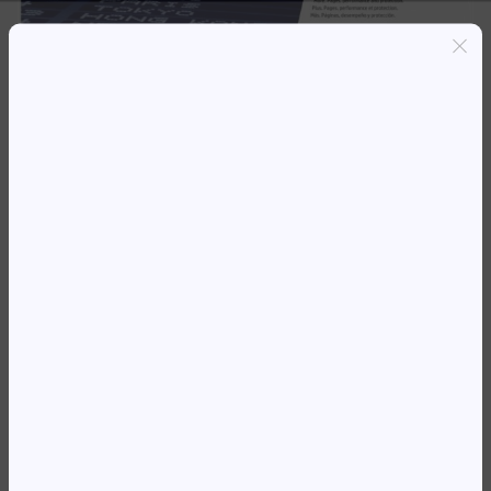
Entregas grátis em Luanda(300K+)
Pagamento seguro
Garantia de reembolso de 100%
Suporte online 24/7
TO HP CF217A * MFP M100SER
PRETO (1,6K)
109 078,56
Kz