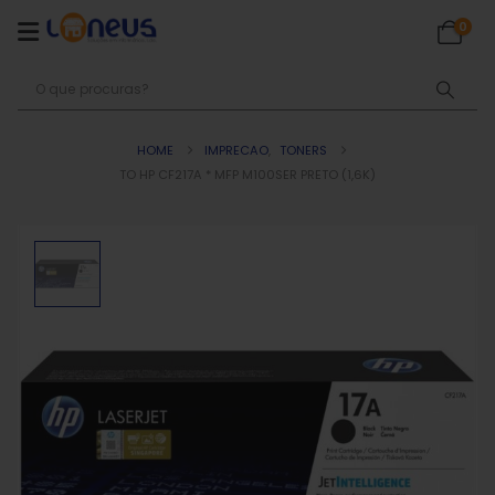
0
HOME
IMPRECAO
,
TONERS
TO HP CF217A * MFP M100SER PRETO (1,6K)