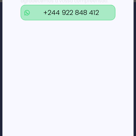
agradecemos a vossa compreensão.
+244 922 848 412
Loja Online de Tecnologia, Eletrodomésticos, Consumíveis,
Economato e Serviços.
DÚVIDAS
FAQs
Termos e Condições
Formas de pagamento
Política de privacidade
CORPORATE