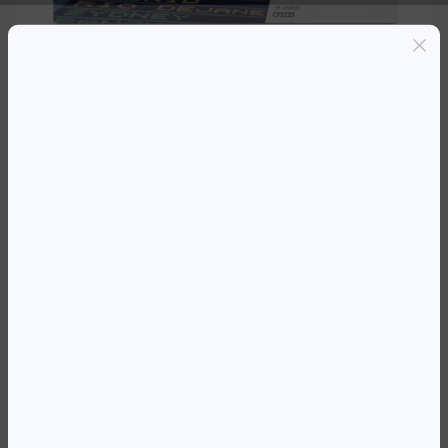
Entregas grátis em Luanda(300K+)
Pagamento seguro
Garantia de reembolso de 100%
Suporte online 24/7
TO HP CE743A CP5225 MAGENTA
457 256,41
Kz
Availability:
Em stock
REF:
CE743A