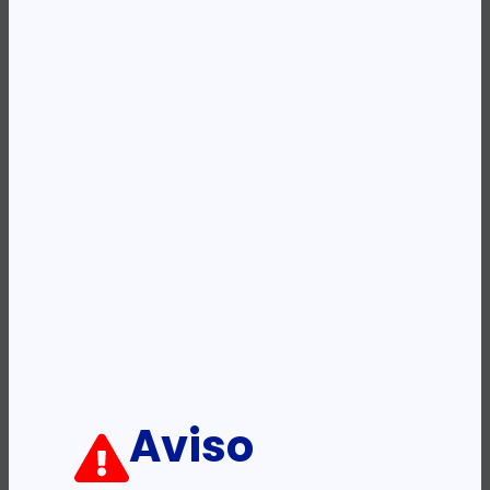
Categoria:
Produtos
Etiqueta:
HP
Descrição:
Ficha informativa:
ADICIONAR
Aviso
PRODUTOS RELACIONADOS