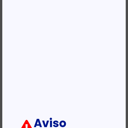
Availability:
Em stock
REF:
CE390A
Categoria:
Toners
Etiqueta:
HP
Descrição:
Ficha informativa:
ADICIONAR
Aviso