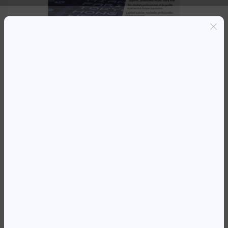
Entregas grátis em Luanda(300K+)
Pagamento seguro
Garantia de reembolso de 100%
Suporte online 24/7
TO HP CE390A * M4555 MFP
(10,000 PAGES)
267 861,55
Kz