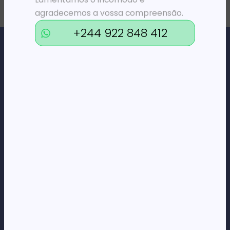
agradecemos a vossa compreensão.
+244 922 848 412
Loja Online de Tecnologia, Eletrodomésticos, Consumíveis,
Economato e Serviços.
DÚVIDAS
FAQs
Termos e Condições
Formas de pagamento