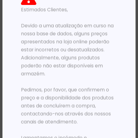
Estimados Clientes,
PRODUTOS RELACIONADOS
Devido a uma atualização em curso na
nossa base de dados, alguns preços
apresentados na loja online poderão
estar incorretos ou desatualizados.
Adicionalmente, alguns produtos
poderão não estar disponíveis em
armazém.
Pedimos, por favor, que confirmem o
MOCHILAS
PRÉ-VENDA
preço e a disponibilidade dos produtos
MOCHILA 15.6′ HP CAMPUS XL MARMORE
PLOTER HP DESIGNJET T950 36′ MFPE-PRTR ED
antes de concluírem a compra,
35 974,66
Kz
6 855 421,65
Kz
contactando-nos através dos nossos
ADICIONAR
ADICIONAR
canais de atendimento.
Lamentamos o incómodo e