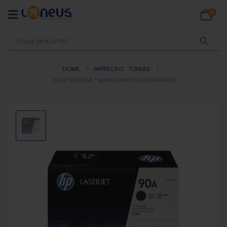
0
HOME
IMPRECAO
,
TONERS
TO HP CE390A * M4555 MFP (10,000 PAGES)