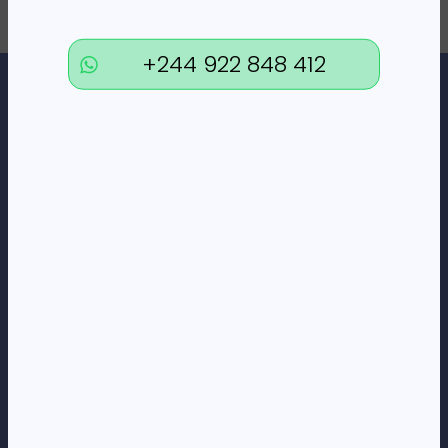
+244 922 848 412
Loja Online de Tecnologia, Eletrodomésticos, Consumíveis,
Economato e Serviços.
DÚVIDAS
FAQs
Termos e Condições
Formas de pagamento