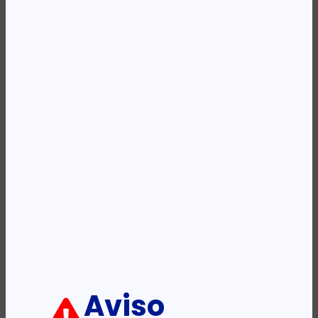
Availability:
Em stock
REF:
CE342A
Categoria:
Toners
Etiqueta:
HP
Descrição:
Ficha informativa:
ADICIONAR
Aviso