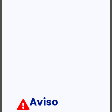
Categoria:
Toners
Etiqueta:
HP
Descrição:
Ficha informativa:
ADICIONAR
Aviso
PRODUTOS RELACIONADOS