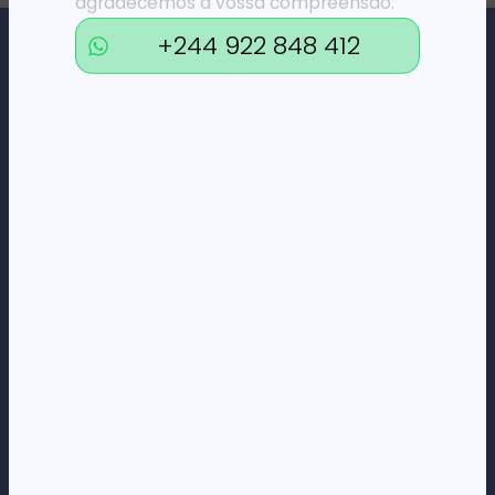
agradecemos a vossa compreensão.
+244 922 848 412
Loja Online de Tecnologia, Eletrodomésticos, Consumíveis,
Economato e Serviços.
DÚVIDAS
FAQs
Termos e Condições
Formas de pagamento
Política de privacidade
CORPORATE