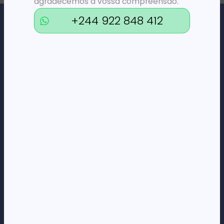
agradecemos a vossa compreensão.
+244 922 848 412
Loja Online de Tecnologia, Eletrodomésticos, Consumíveis,
Economato e Serviços.
DÚVIDAS
FAQs
Termos e Condições
Formas de pagamento
Política de privacidade
CORPORATE