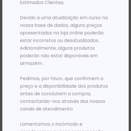
Estimados Clientes,
Devido a uma atualização em curso na
nossa base de dados, alguns preços
apresentados na loja online poderão
estar incorretos ou desatualizados.
Adicionalmente, alguns produtos
poderão não estar disponíveis em
armazém.
MOCHILAS
PRÉ-VENDA
Pedimos, por favor, que confirmem o
MOCHILA 15.6′ HP RENEW TRAVEL PRETA/CINZA
PLOTER DESIGNJET HP COLOR T1700 SFP ENTERPRISE A0 (116 PPH) WI-FI
preço e a disponibilidade dos produtos
31 995,62
Kz
4 930 562,33
Kz
antes de concluírem a compra,
ADICIONAR
ADICIONAR
contactando-nos através dos nossos
canais de atendimento.
Lamentamos o incómodo e