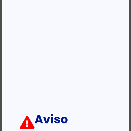
Categoria:
Outlet
Etiqueta:
HP
Descrição:
Ficha informativa:
ADICIONAR
Aviso
PRODUTOS RELACIONADOS