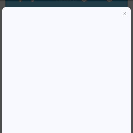
Entregas grátis em Luanda(300K+)
Pagamento seguro
Garantia de reembolso de 100%
Suporte online 24/7
TO HP C8552A 9500 AMARELO
784 423,73
Kz
Availability:
Em stock
REF:
OUT-C8552A