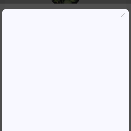
Entregas grátis em Luanda(300K+)
Pagamento seguro
Garantia de reembolso de 100%
Suporte online 24/7
TH 963XL MAGENTA OJ PRO 90XX
(1,600 PAG)
45 391,16
Kz