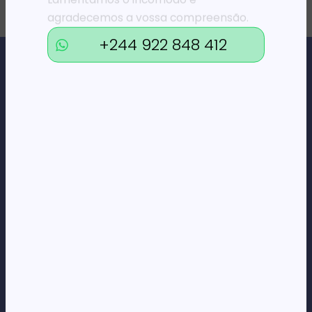
agradecemos a vossa compreensão.
+244 922 848 412
Loja Online de Tecnologia, Eletrodomésticos, Consumíveis,
Economato e Serviços.
DÚVIDAS
FAQs
Termos e Condições
Formas de pagamento