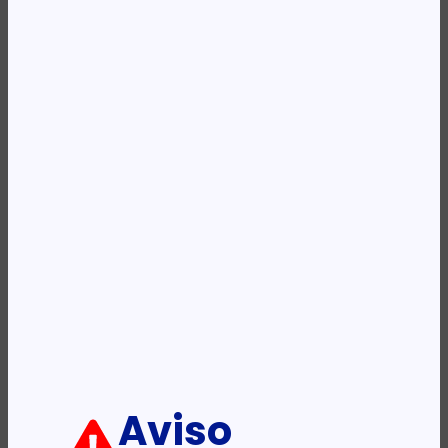
Availability:
Em stock
REF:
3JA28AE
Categoria:
Tinteiros
Etiqueta:
HP
Descrição:
Ficha informativa:
ADICIONAR
Aviso