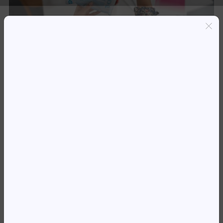
Entregas grátis em Luanda(300K+)
Pagamento seguro
Garantia de reembolso de 100%
Suporte online 24/7
TH 953 L0S58AE PRETO
OJ8710/8720 *
50 809,64
Kz