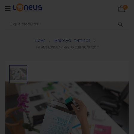
0
HOME
IMPRECAO
,
TINTEIROS
TH 953 L0S58AE PRETO OJ8710/8720 *