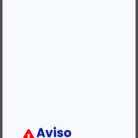
Availability:
Em stock
REF:
L0S58AE
Categoria:
Tinteiros
Etiqueta:
HP
Descrição:
Ficha informativa:
ADICIONAR
Aviso