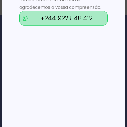
agradecemos a vossa compreensão.
+244 922 848 412
Loja Online de Tecnologia, Eletrodomésticos, Consumíveis,
Economato e Serviços.
DÚVIDAS
FAQs
Termos e Condições
Formas de pagamento