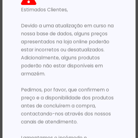
Estimados Clientes,
PRODUTOS RELACIONADOS
Devido a uma atualização em curso na
nossa base de dados, alguns preços
apresentados na loja online poderão
estar incorretos ou desatualizados.
Adicionalmente, alguns produtos
poderão não estar disponíveis em
armazém.
Pedimos, por favor, que confirmem o
TINTEIROS
TINTEIROS
preço e a disponibilidade dos produtos
TH 730 P2V68A CYAN PLOT T1600 / T1700 / T2600 300ML
TH 730 P2V70A AMARELO PLOT T1600 / T1700 / T2600 300ML
antes de concluírem a compra,
234 720,20
Kz
234 720,20
Kz
contactando-nos através dos nossos
ADICIONAR
ADICIONAR
canais de atendimento.
Lamentamos o incómodo e