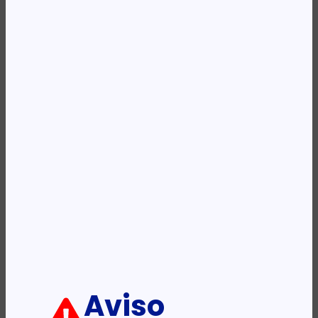
Availability:
Em stock
REF:
F6U13AE
Categoria:
Tinteiros
Etiqueta:
HP
Descrição:
Ficha informativa:
ADICIONAR
Aviso