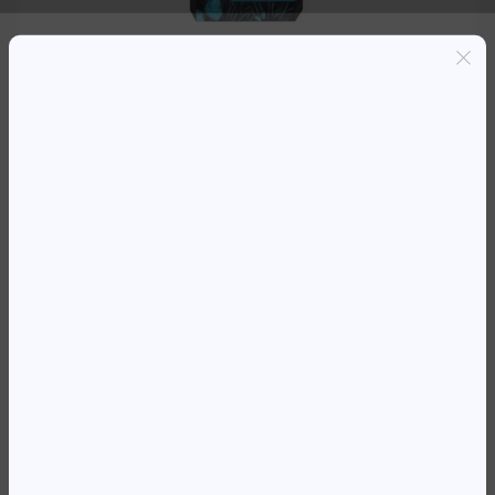
Entregas grátis em Luanda(300K+)
Pagamento seguro
Garantia de reembolso de 100%
Suporte online 24/7
TH 953 F6U13AE MAGENTA
OJ8710/8720 *
35 765,77
Kz