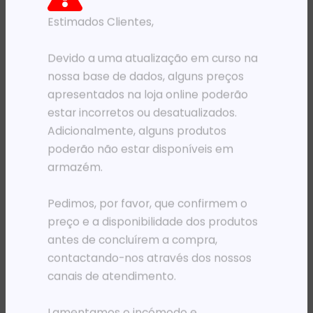
Estimados Clientes,
PRODUTOS RELACIONADOS
Devido a uma atualização em curso na
nossa base de dados, alguns preços
apresentados na loja online poderão
estar incorretos ou desatualizados.
Adicionalmente, alguns produtos
poderão não estar disponíveis em
armazém.
Pedimos, por favor, que confirmem o
TINTEIROS
TINTEIROS
preço e a disponibilidade dos produtos
TH 653 3YM74AE COR 6075/6475
TH 727 B3P20A T920/T1500 MAGENTA 130ML
antes de concluírem a compra,
17 683,49
Kz
119 609,15
Kz
contactando-nos através dos nossos
ADICIONAR
ADICIONAR
canais de atendimento.
Lamentamos o incómodo e