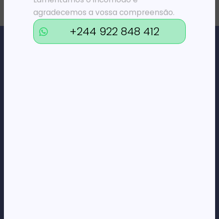
agradecemos a vossa compreensão.
+244 922 848 412
Loja Online de Tecnologia, Eletrodomésticos, Consumíveis,
Economato e Serviços.
DÚVIDAS
FAQs
Termos e Condições
Formas de pagamento