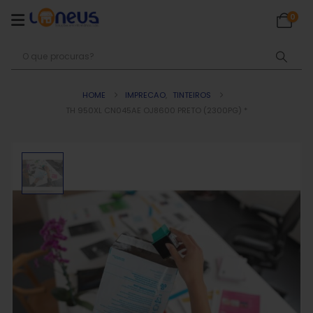
0
HOME
IMPRECAO
,
TINTEIROS
TH 950XL CN045AE OJ8600 PRETO (2300PG) *