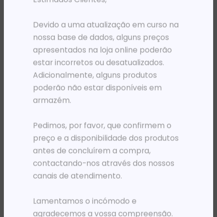
PRODUTOS RELACIONADOS
Devido a uma atualização em curso na
nossa base de dados, alguns preços
apresentados na loja online poderão
estar incorretos ou desatualizados.
Adicionalmente, alguns produtos
poderão não estar disponíveis em
armazém.
Pedimos, por favor, que confirmem o
preço e a disponibilidade dos produtos
antes de concluírem a compra,
TINTEIROS
TINTEIROS
TH 727 B3P20A T920/T1500 MAGENTA 130ML
TH 727 B3P24A T920/T1500 CINZENTO 130ML
contactando-nos através dos nossos
119 609,15
Kz
119 609,15
Kz
canais de atendimento.
ADICIONAR
ADICIONAR
Lamentamos o incómodo e
agradecemos a vossa compreensão.