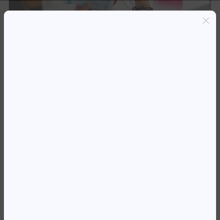
Entregas grátis em Luanda(300K+)
Pagamento seguro
Garantia de reembolso de 100%
Suporte online 24/7
TH 950XL CN045AE OJ8600
PRETO (2300PG) *
87 650,24
Kz