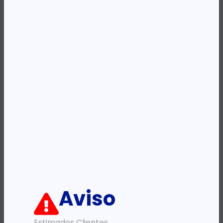
Availability:
Em stock
REF:
CN045AE
Categoria:
Tinteiros
Etiqueta:
HP
Descrição:
Ficha informativa:
ADICIONAR
Aviso
Estimados Clientes,