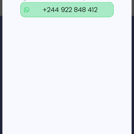
+244 922 848 412
Loja Online de Tecnologia, Eletrodomésticos, Consumíveis,
Economato e Serviços.
DÚVIDAS
FAQs
Termos e Condições
Formas de pagamento