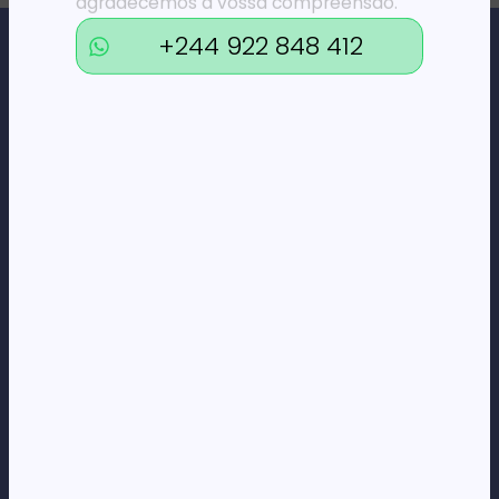
agradecemos a vossa compreensão.
+244 922 848 412
Loja Online de Tecnologia, Eletrodomésticos, Consumíveis,
Economato e Serviços.
DÚVIDAS
FAQs
Termos e Condições
Formas de pagamento
Política de privacidade
CORPORATE