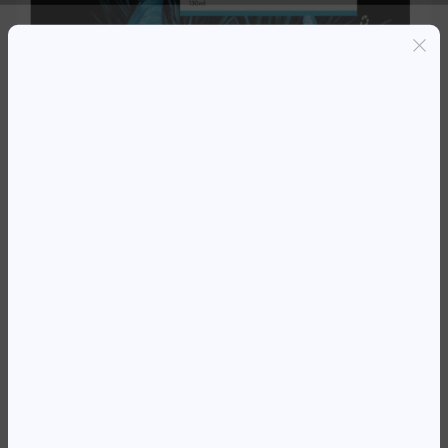
Entregas grátis em Luanda(300K+)
Pagamento seguro
Garantia de reembolso de 100%
Suporte online 24/7
TH 72 C9373A AMARELO 130ML
110 536,99
Kz
Availability:
Em stock
REF:
C9373A