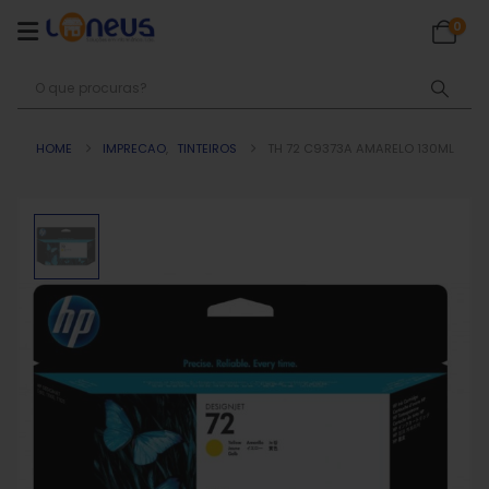
0
HOME
IMPRECAO
,
TINTEIROS
TH 72 C9373A AMARELO 130ML