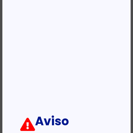
Categoria:
Tinteiros
Etiqueta:
HP
Descrição:
Ficha informativa:
ADICIONAR
Aviso
PRODUTOS RELACIONADOS