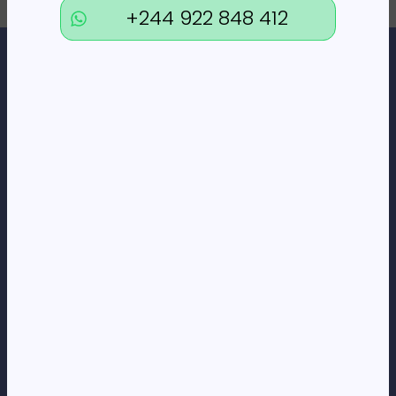
+244 922 848 412
Loja Online de Tecnologia, Eletrodomésticos, Consumíveis,
Economato e Serviços.
DÚVIDAS
FAQs
Termos e Condições
Formas de pagamento
Política de privacidade