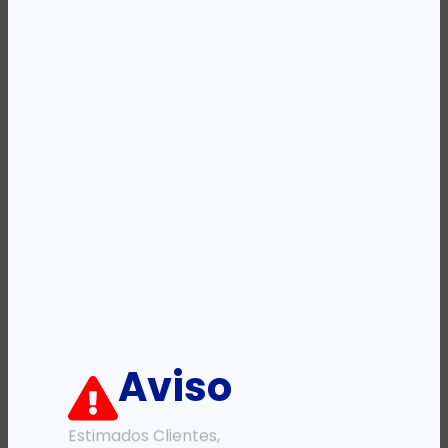
REF:
CZ132A
Categoria:
Tinteiros
Etiqueta:
HP
Descrição:
Ficha informativa:
ADICIONAR
Aviso
Estimados Clientes,