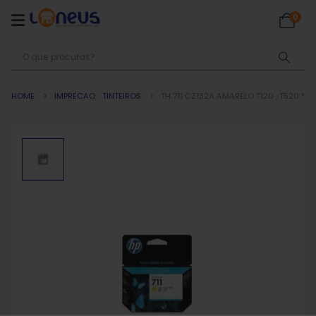
0
HOME
IMPRECAO
,
TINTEIROS
TH 711 CZ132A AMARELO T120 , T520 *