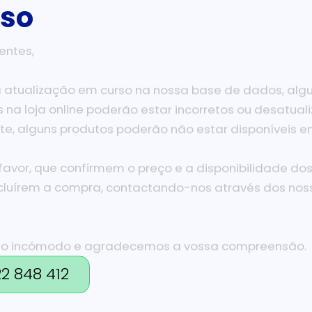
iso
entes,
ntia de reembolso de 100%
 atualização em curso na nossa base de dados, alg
te online 24/7
na loja online poderão estar incorretos ou desatual
te, alguns produtos poderão não estar disponíveis 
favor, que confirmem o preço e a disponibilidade do
cluírem a compra, contactando-nos através dos nos
o incómodo e agradecemos a vossa compreensão.
2 848 412