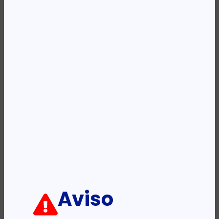
REF:
7FP39UE
Categoria:
Tinteiros
Descrição:
Ficha informativa:
ADICIONAR
Aviso
PRODUTOS RELACIONADOS