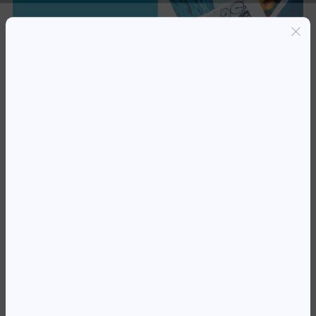
Entregas grátis em Luanda(300K+)
Pagamento seguro
Garantia de reembolso de 100%
Suporte online 24/7
TH 654 7FP39UE PRETO (400
PAG)
21 582,77
Kz
Availability:
Em stock