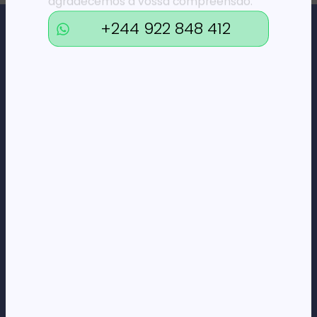
agradecemos a vossa compreensão.
+244 922 848 412
Loja Online de Tecnologia, Eletrodomésticos, Consumíveis,
Economato e Serviços.
DÚVIDAS
FAQs
Termos e Condições
Formas de pagamento
Política de privacidade
CORPORATE