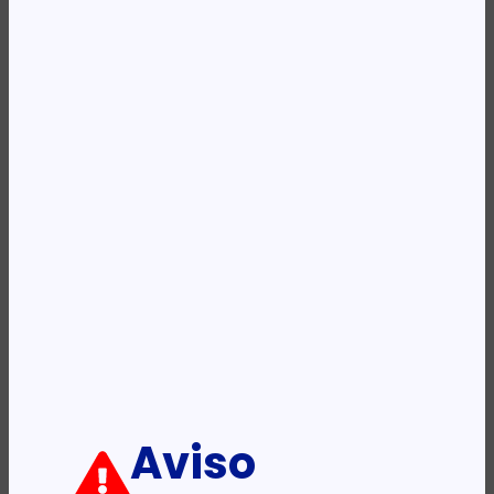
REF:
CZ102AE
Categoria:
Tinteiros
Etiqueta:
HP
Descrição:
Ficha informativa:
ADICIONAR
Aviso