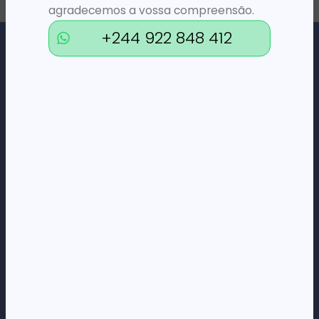
agradecemos a vossa compreensão.
+244 922 848 412
Loja Online de Tecnologia, Eletrodomésticos, Consumíveis,
Economato e Serviços.
DÚVIDAS
FAQs
Termos e Condições
Formas de pagamento
Política de privacidade