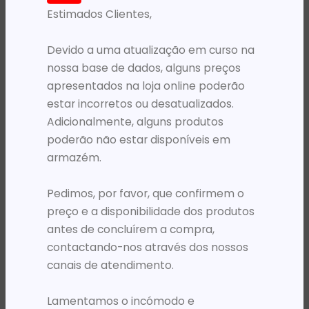
Estimados Clientes,
PRODUTOS RELACIONADOS
Devido a uma atualização em curso na
nossa base de dados, alguns preços
apresentados na loja online poderão
estar incorretos ou desatualizados.
Adicionalmente, alguns produtos
poderão não estar disponíveis em
armazém.
Pedimos, por favor, que confirmem o
TINTEIROS
TINTEIROS
TH 651 C2P11AE TRI-COLOUR *
TH 730 P2V69A MAGENTA PLOT T1600 / T1700 / T2600 300ML
preço e a disponibilidade dos produtos
26 786,03
Kz
234 720,20
Kz
antes de concluírem a compra,
contactando-nos através dos nossos
ADICIONAR
ADICIONAR
canais de atendimento.
Lamentamos o incómodo e