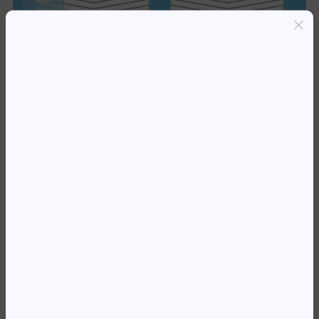
Entregas grátis em Luanda(300K+)
Pagamento seguro
Garantia de reembolso de 100%
Suporte online 24/7
TH 305 3YM61AE PRETO 2720
16 885,91
Kz
Availability:
Em stock
REF:
3YM61AE