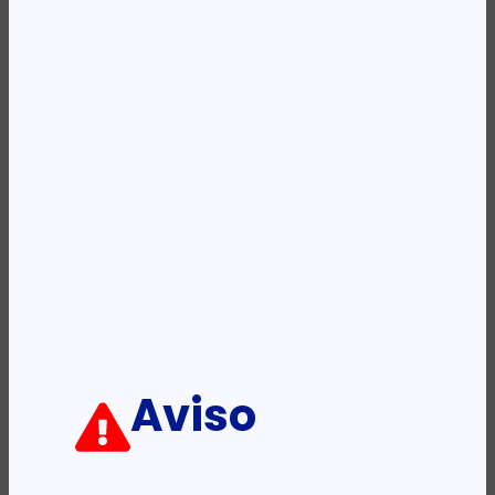
Categoria:
Tinteiros
Etiqueta:
HP
Descrição:
Ficha informativa:
ADICIONAR
Aviso
PRODUTOS RELACIONADOS