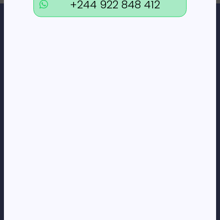
+244 922 848 412
Loja Online de Tecnologia, Eletrodomésticos, Consumíveis,
Economato e Serviços.
DÚVIDAS
FAQs
Termos e Condições
Formas de pagamento
Política de privacidade
CORPORATE