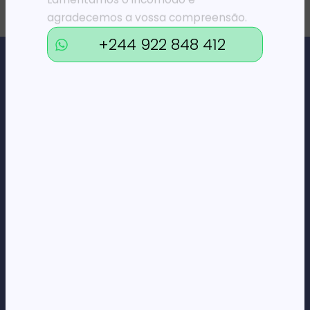
agradecemos a vossa compreensão.
+244 922 848 412
Loja Online de Tecnologia, Eletrodomésticos, Consumíveis,
Economato e Serviços.
DÚVIDAS
FAQs
Termos e Condições
Formas de pagamento