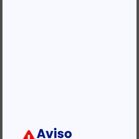
Availability:
Em stock
REF:
CC643HE
Categoria:
Tinteiros
Etiqueta:
HP
Descrição:
Ficha informativa:
ADICIONAR
Aviso