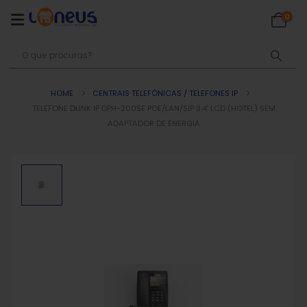
0
HOME
CENTRAIS TELEFÓNICAS / TELEFONES IP
TELEFONE DLINK IP DPH-200SE POE/LAN/SIP 3.4′ LCD (HOTEL) SEM
ADAPTADOR DE ENERGIA