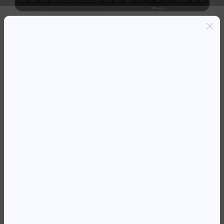
Entregas grátis em Luanda(300K+)
Pagamento seguro
Garantia de reembolso de 100%
Suporte online 24/7
TECLADO NGS MULTIMEDIA W/12
FUNKYV3
8 464,48
Kz