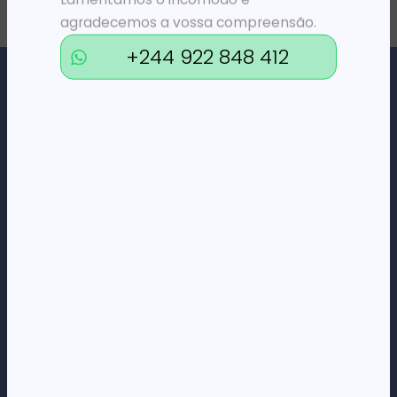
agradecemos a vossa compreensão.
+244 922 848 412
Loja Online de Tecnologia, Eletrodomésticos, Consumíveis,
Economato e Serviços.
DÚVIDAS
FAQs
Termos e Condições
Formas de pagamento