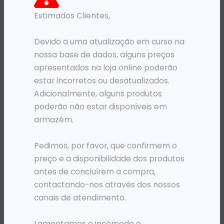
Estimados Clientes,
PRODUTOS RELACIONADOS
Devido a uma atualização em curso na
nossa base de dados, alguns preços
apresentados na loja online poderão
estar incorretos ou desatualizados.
Adicionalmente, alguns produtos
poderão não estar disponíveis em
armazém.
Pedimos, por favor, que confirmem o
HEADSETS E IN-EAR (AUSCULTADORES)
HEADSETS E IN-EAR (AUSCULTADORES)
preço e a disponibilidade dos produtos
HS NGS BLUETOOTH ARTICA MOVE BRANCO
HS NGS USB STEREO VOX505USB
antes de concluírem a compra,
25 089,59
Kz
13 922,20
Kz
contactando-nos através dos nossos
ADICIONAR
ADICIONAR
canais de atendimento.
Lamentamos o incómodo e