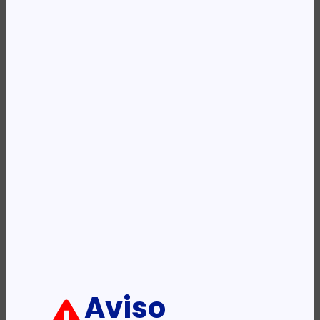
Availability:
Em stock
REF:
435430618440
Categoria:
Teclado+Rato
Etiqueta:
NGS
Descrição:
Ficha informativa:
ADICIONAR
Aviso