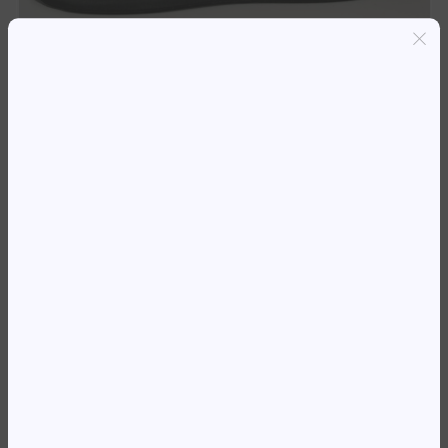
Entregas grátis em Luanda(300K+)
Pagamento seguro
Garantia de reembolso de 100%
Suporte online 24/7
TAPETE P/ MOUSE EWENT C/
APOIO PRETO
6 950,34
Kz