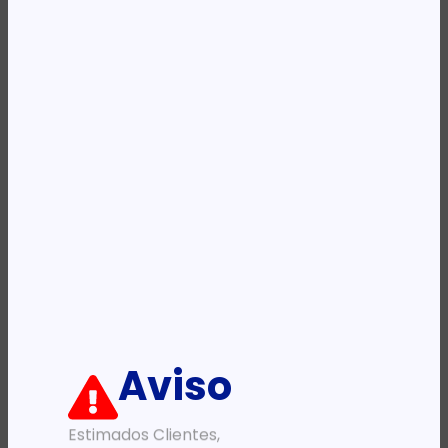
Availability:
Em stock
REF:
EW3181
Categoria:
Tapetes para ratos
Descrição:
Ficha informativa:
ADICIONAR
Aviso
Estimados Clientes,