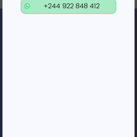
+244 922 848 412
Loja Online de Tecnologia, Eletrodomésticos, Consumíveis,
Economato e Serviços.
DÚVIDAS
FAQs
Termos e Condições
Formas de pagamento
Política de privacidade