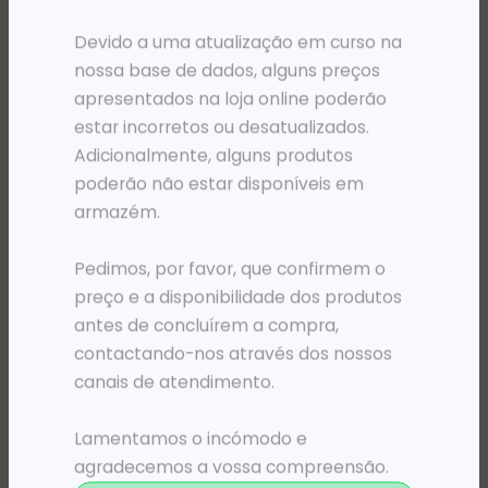
PRODUTOS RELACIONADOS
Devido a uma atualização em curso na
nossa base de dados, alguns preços
apresentados na loja online poderão
estar incorretos ou desatualizados.
Adicionalmente, alguns produtos
poderão não estar disponíveis em
armazém.
Pedimos, por favor, que confirmem o
preço e a disponibilidade dos produtos
TAPETES PARA RATOS
TAPETES PARA RATOS
antes de concluírem a compra,
TAPETE P/ MOUSE GENIUS G-PAD 700S 700X300X2.5MM
TAPETE P/ RATO XIAOMI 300X250 PELE/CORTIÇA
9 644,39
Kz
6 167,95
Kz
contactando-nos através dos nossos
canais de atendimento.
ADICIONAR
ADICIONAR
Lamentamos o incómodo e
agradecemos a vossa compreensão.