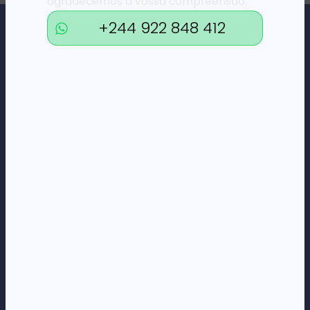
agradecemos a vossa compreensão.
+244 922 848 412
Loja Online de Tecnologia, Eletrodomésticos, Consumíveis,
Economato e Serviços.
DÚVIDAS
FAQs
Termos e Condições
Formas de pagamento
Política de privacidade
CORPORATE