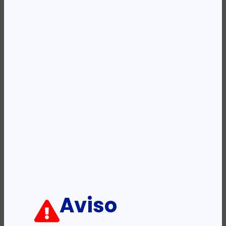
REF:
CSTPZ21052
Categoria:
Componentes
Descrição:
Ficha informativa:
ADICIONAR
Aviso
PRODUTOS RELACIONADOS