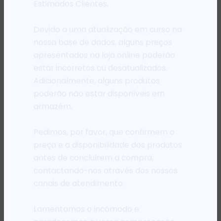
Estimados Clientes,
Devido a uma atualização em curso na
nossa base de dados, alguns preços
apresentados na loja online poderão
estar incorretos ou desatualizados.
Adicionalmente, alguns produtos
poderão não estar disponíveis em
armazém.
ENTES
COMPONENTES
COMPONENT
Pedimos, por favor, que confirmem o
CARTA PARALELO WINTECH UPS ASSY/AXP/VOL
CONECTOR MC4 T BRACH 1F (IN) + 2M (OUT)
preço e a disponibilidade dos produtos
,40
Kz
4 515,82
Kz
4 515,8
antes de concluírem a compra,
IONAR
ADICIONAR
ADICIO
contactando-nos através dos nossos
canais de atendimento.
Lamentamos o incómodo e