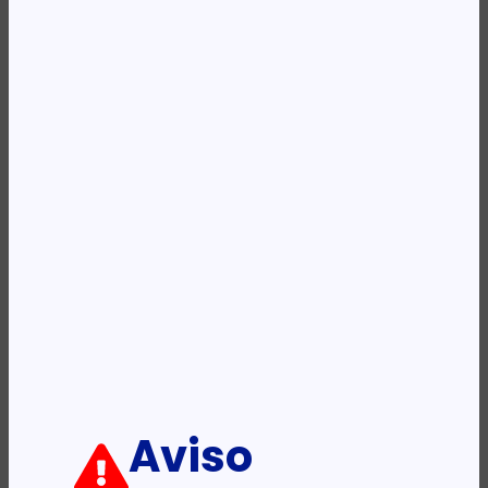
Availability:
Em stock
REF:
6931548318200
Categoria:
Tablets
Descrição:
Ficha informativa:
ADICIONAR
Aviso