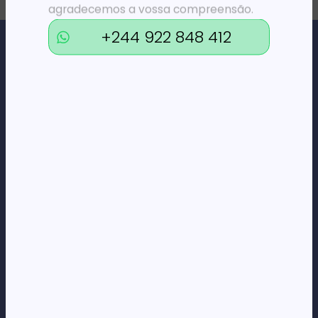
agradecemos a vossa compreensão.
+244 922 848 412
Loja Online de Tecnologia, Eletrodomésticos, Consumíveis,
Economato e Serviços.
DÚVIDAS
FAQs
Termos e Condições
Formas de pagamento
Política de privacidade