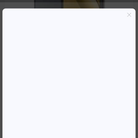
Entregas grátis em Luanda(300K+)
Pagamento seguro
Garantia de reembolso de 100%
Suporte online 24/7
TABLET BLACKVIEW 10′ TAB60
4GB 128GB WI-FI CINZA
106 723,80
Kz