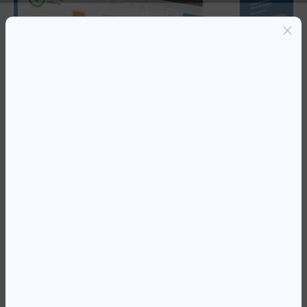
Entregas grátis em Luanda(300K+)
Pagamento seguro
Garantia de reembolso de 100%
Suporte online 24/7
SWITCH 8 INTELLINET ETHERNET
POE+ 2XRJ45
125 225,12
Kz
Availability:
Em stock