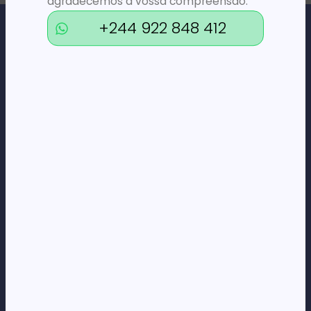
agradecemos a vossa compreensão.
+244 922 848 412
Loja Online de Tecnologia, Eletrodomésticos, Consumíveis,
Economato e Serviços.
DÚVIDAS
FAQs
Termos e Condições
Formas de pagamento
Política de privacidade
CORPORATE