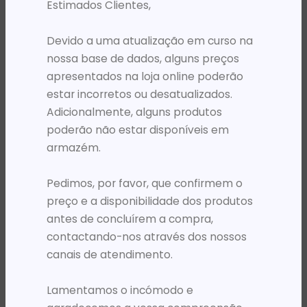
Estimados Clientes,
Devido a uma atualização em curso na
nossa base de dados, alguns preços
apresentados na loja online poderão
estar incorretos ou desatualizados.
Adicionalmente, alguns produtos
poderão não estar disponíveis em
armazém.
SWITCHS
SWITCHS
Pedimos, por favor, que confirmem o
SWITCH 16 TP-LINK 10/100/1000 DESKTOP/RACKMOUNT
SWITCH 5 TP-LINK 10/100 EASY SMART
preço e a disponibilidade dos produtos
68 769,12
Kz
11 394,00
Kz
antes de concluírem a compra,
ADICIONAR
ADICIONAR
contactando-nos através dos nossos
canais de atendimento.
Lamentamos o incómodo e