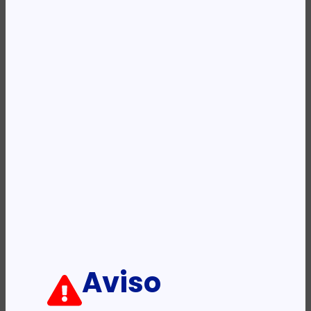
REF:
561402
Categoria:
Switchs
Descrição:
Ficha informativa:
ADICIONAR
Aviso
PRODUTOS RELACIONADOS