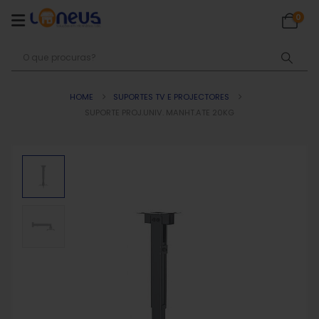
0
HOME
SUPORTES TV E PROJECTORES
SUPORTE PROJ.UNIV. MANHT.ATE 20KG