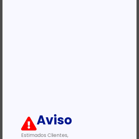
REF:
DG7GMGF0M80J:0002
Categoria:
SQL Server
Etiqueta:
MICROSOFT
Descrição:
Ficha informativa:
ADICIONAR
Aviso
Estimados Clientes,