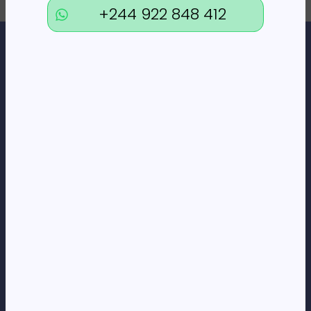
+244 922 848 412
Loja Online de Tecnologia, Eletrodomésticos, Consumíveis,
Economato e Serviços.
DÚVIDAS
FAQs
Termos e Condições
Formas de pagamento
Política de privacidade