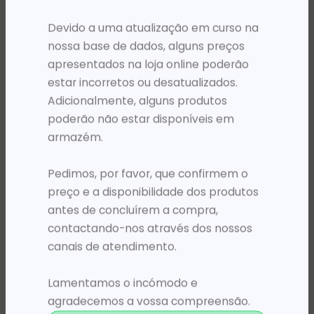
PRODUTOS RELACIONADOS
Devido a uma atualização em curso na
nossa base de dados, alguns preços
apresentados na loja online poderão
estar incorretos ou desatualizados.
Adicionalmente, alguns produtos
poderão não estar disponíveis em
armazém.
Pedimos, por favor, que confirmem o
preço e a disponibilidade dos produtos
OFFICE 365
SHAREPOINT
antes de concluírem a compra,
Office 365 F3 (no Teams) – P1Y – Annual
SharePoint Server 2019
51 576,84
Kz
2 243 527,97
Kz
contactando-nos através dos nossos
canais de atendimento.
ADICIONAR
ADICIONAR
Lamentamos o incómodo e
agradecemos a vossa compreensão.