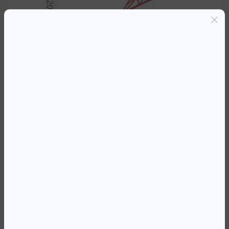
Entregas grátis em Luanda(300K+)
Pagamento seguro
Garantia de reembolso de 100%
Suporte online 24/7
SQL SERVER 2022 STANDARD
EDITION
1 287 809,38
Kz
Availability:
Em stock