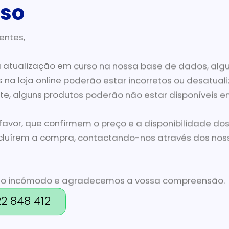
iso
entes,
ntia de reembolso de 100%
 atualização em curso na nossa base de dados, alg
te online 24/7
na loja online poderão estar incorretos ou desatual
te, alguns produtos poderão não estar disponíveis 
favor, que confirmem o preço e a disponibilidade do
cluírem a compra, contactando-nos através dos nos
o incómodo e agradecemos a vossa compreensão.
2 848 412