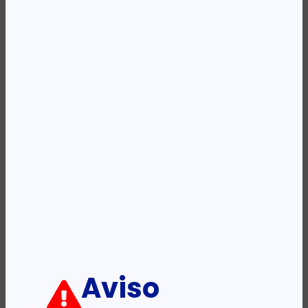
Availability:
Em stock
REF:
A5(EU)
Categoria:
Routers
Descrição:
Ficha informativa:
ADICIONAR
Aviso