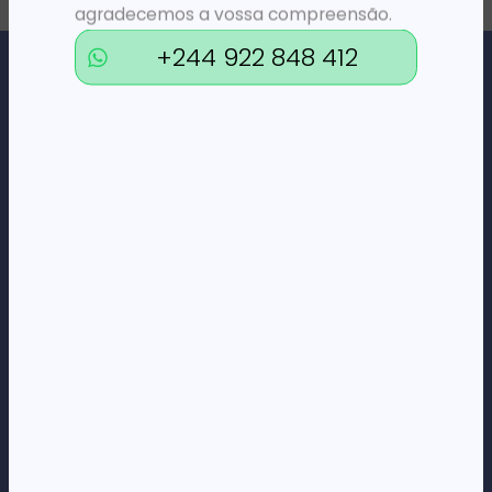
agradecemos a vossa compreensão.
+244 922 848 412
Loja Online de Tecnologia, Eletrodomésticos, Consumíveis,
Economato e Serviços.
DÚVIDAS
FAQs
Termos e Condições
Formas de pagamento
Política de privacidade