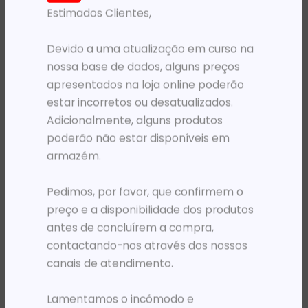
Estimados Clientes,
PRODUTOS RELACIONADOS
Devido a uma atualização em curso na
nossa base de dados, alguns preços
apresentados na loja online poderão
estar incorretos ou desatualizados.
Adicionalmente, alguns produtos
poderão não estar disponíveis em
armazém.
Pedimos, por favor, que confirmem o
ROUTERS
ROUTERS
ROUTER HIKVISION WIFI 6 1500M DUAL
ROUTER TP-LINK WIFI 4G LTE AC750 DUAL BAND
preço e a disponibilidade dos produtos
43 226,30
Kz
90 259,47
Kz
antes de concluírem a compra,
contactando-nos através dos nossos
ADICIONAR
ADICIONAR
canais de atendimento.
Lamentamos o incómodo e