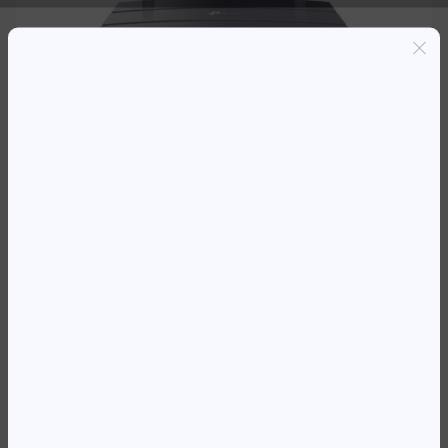
Entregas grátis em Luanda(300K+)
Pagamento seguro
Garantia de reembolso de 100%
Suporte online 24/7
ROUTER TP-LINK WIFI AC1200
DUAL BAND ARCHER A5
34 384,56
Kz