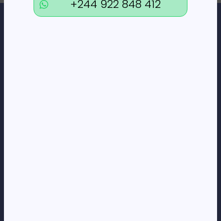
+244 922 848 412
Loja Online de Tecnologia, Eletrodomésticos, Consumíveis,
Economato e Serviços.
DÚVIDAS
FAQs
Termos e Condições
Formas de pagamento
Política de privacidade
CORPORATE