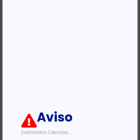
REF:
DS-3WR15X
Categoria:
Routers
Descrição:
Ficha informativa:
ADICIONAR
Aviso
Estimados Clientes,
PRODUTOS RELACIONADOS