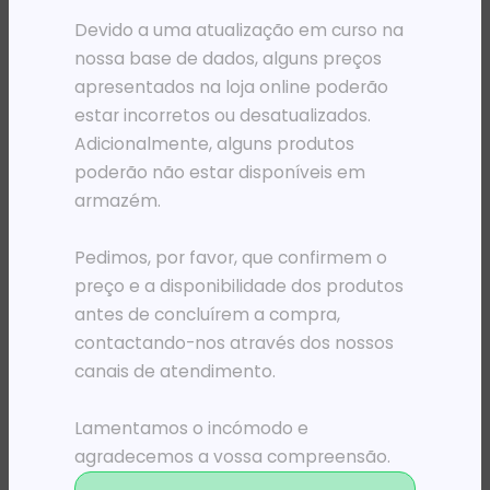
Devido a uma atualização em curso na
nossa base de dados, alguns preços
apresentados na loja online poderão
estar incorretos ou desatualizados.
Adicionalmente, alguns produtos
poderão não estar disponíveis em
armazém.
Pedimos, por favor, que confirmem o
preço e a disponibilidade dos produtos
ROUTERS
ROUTERS
ROUTER TP-LINK WIFI AC1200 DUAL BAND
ROUTER TP-LINK WIFI AC750 DUAL BAND
antes de concluírem a compra,
28 550,83
Kz
27 630,45
Kz
contactando-nos através dos nossos
canais de atendimento.
ADICIONAR
ADICIONAR
Lamentamos o incómodo e
agradecemos a vossa compreensão.