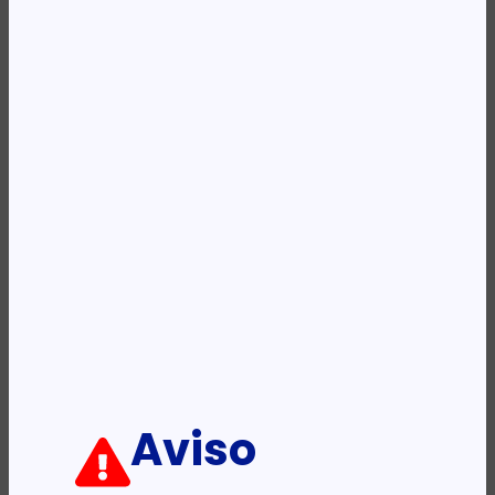
REF:
C6035A
Categoria:
Rolo Ploter
Descrição:
Ficha informativa:
ADICIONAR
Aviso
PRODUTOS RELACIONADOS