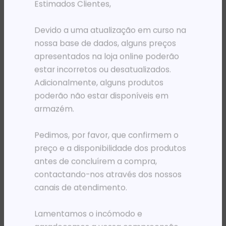
Estimados Clientes,
Devido a uma atualização em curso na
nossa base de dados, alguns preços
apresentados na loja online poderão
estar incorretos ou desatualizados.
Adicionalmente, alguns produtos
poderão não estar disponíveis em
armazém.
ROLO PLOTER
ROLO PLOTER
Pedimos, por favor, que confirmem o
ROLO PLOTER 36′ HP 90G PAPEL REVESTIDO
ROLO PLOTER 36′ HP 90G PAPEL VEGETAL
preço e a disponibilidade dos produtos
85 866,45
Kz
56 734,52
Kz
antes de concluírem a compra,
ADICIONAR
ADICIONAR
contactando-nos através dos nossos
canais de atendimento.
Lamentamos o incómodo e