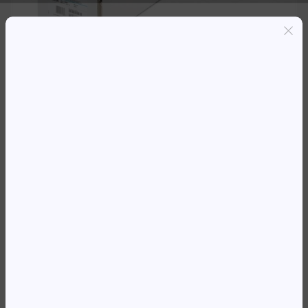
Entregas grátis em Luanda(300K+)
Pagamento seguro
Garantia de reembolso de 100%
Suporte online 24/7
ROLO PLOTER 24′ HP 90G
BRANCO BRILHANTE
35 444,20
Kz
Availability:
Em stock