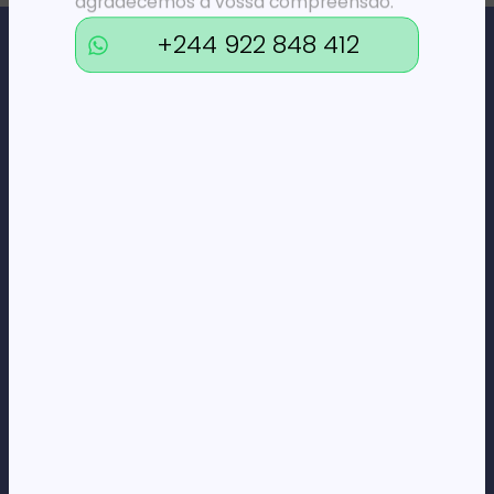
agradecemos a vossa compreensão.
+244 922 848 412
Loja Online de Tecnologia, Eletrodomésticos, Consumíveis,
Economato e Serviços.
DÚVIDAS
FAQs
Termos e Condições
Formas de pagamento
Política de privacidade
CORPORATE