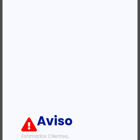
REF:
C3868A
Categoria:
Rolo Ploter
Etiqueta:
HP
Descrição:
Ficha informativa:
ADICIONAR
Aviso
Estimados Clientes,