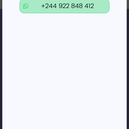
+244 922 848 412
Loja Online de Tecnologia, Eletrodomésticos, Consumíveis,
Economato e Serviços.
DÚVIDAS
FAQs
Termos e Condições
Formas de pagamento
Política de privacidade