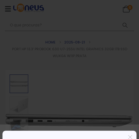
0
HOME
2025-08-21
PORT HP 13.3′ PROBOOK 630 U7-255U INTEL GRAPHICS 32GB 1TB SSD
WUXGA W11P PRATA