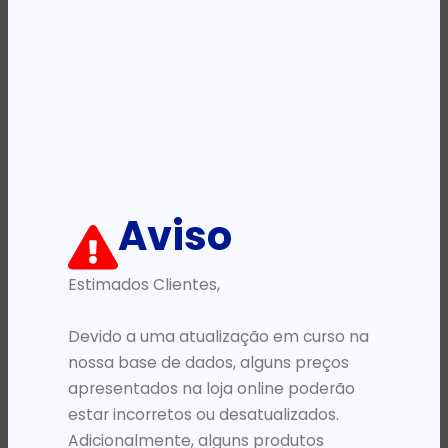
2 068 968,10
Kz
Availability:
Em stock
REF:
AD3K6ET
Categoria:
2025-08-21
Descrição:
Ficha informativa:
Aviso
Estimados Clientes,
ADICIONAR
Devido a uma atualização em curso na
nossa base de dados, alguns preços
apresentados na loja online poderão
estar incorretos ou desatualizados.
Adicionalmente, alguns produtos