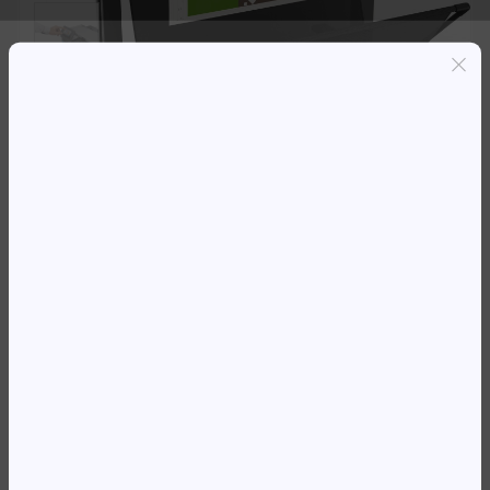
Entregas grátis em Luanda(300K+)
Pagamento seguro
Garantia de reembolso de 100%
Suporte online 24/7
PLOTER DESIGNJET HP COLOR
T830 MFP ENTERPRISE A0 (70
PPH) ADF WI-FI 4.3′