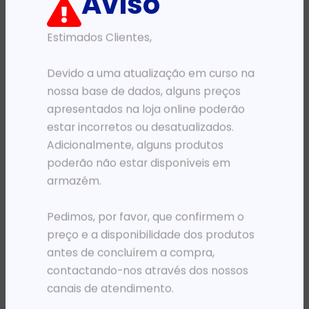
Aviso
Estimados Clientes,
PRODUTOS RELACIONADOS
Devido a uma atualização em curso na
nossa base de dados, alguns preços
apresentados na loja online poderão
estar incorretos ou desatualizados.
Adicionalmente, alguns produtos
poderão não estar disponíveis em
armazém.
Pedimos, por favor, que confirmem o
preço e a disponibilidade dos produtos
PRÉ-VENDA
PRÉ-VENDA
antes de concluírem a compra,
PLOTER DESIGNJET HP COLOR T850 MFP ENTERPRISE A0 (90 PPH) ADF WI-FI 2.7′
PLOTER DESIGNJET HP COLOR T850 SFP ENTERPRISE A0 (90 PPH) WI-FI 2.7′
contactando-nos através dos nossos
7 975 584,78
Kz
4 619 737,81
Kz
canais de atendimento.
ADICIONAR
ADICIONAR