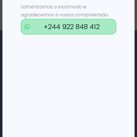
Lamentamos o incómodo e
agradecemos a vossa compreensão.
+244 922 848 412
Loja Online de Tecnologia, Eletrodomésticos, Consumíveis,
Economato e Serviços.
DÚVIDAS
FAQs
Termos e Condições