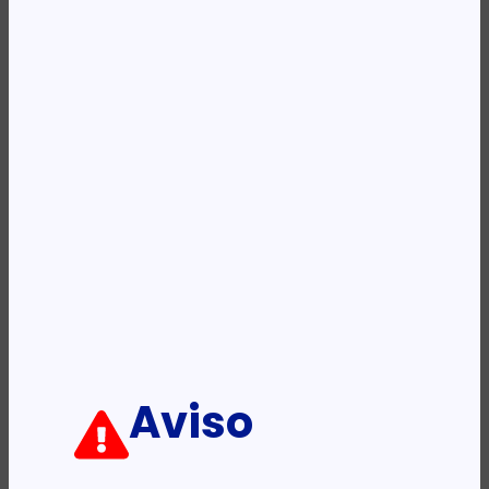
REF:
710528
Categoria:
Pilhas
Etiqueta:
MAXELL
Descrição:
Ficha informativa:
ADICIONAR
Aviso
Estimados Clientes,