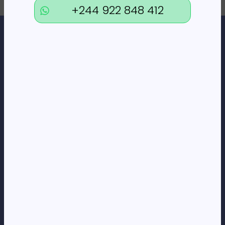
+244 922 848 412
Loja Online de Tecnologia, Eletrodomésticos, Consumíveis,
Economato e Serviços.
DÚVIDAS
FAQs
Termos e Condições
Formas de pagamento
Política de privacidade