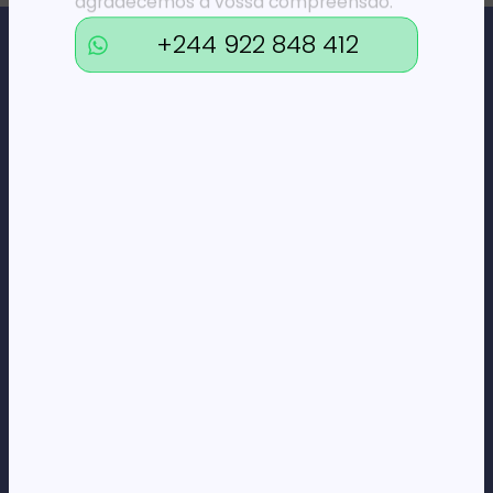
agradecemos a vossa compreensão.
+244 922 848 412
Loja Online de Tecnologia, Eletrodomésticos, Consumíveis,
Economato e Serviços.
DÚVIDAS
FAQs
Termos e Condições
Formas de pagamento
Política de privacidade
CORPORATE