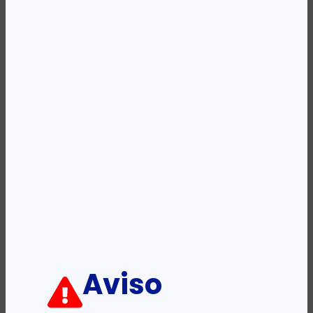
REF:
VPK-S2TLC0000-01
Categoria:
Fibra Optica
Descrição:
Ficha informativa:
ADICIONAR
Aviso
PRODUTOS RELACIONADOS